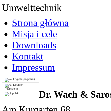
Umwelttechnik
Strona główna
Misja i cele
Downloads
Kontakt
Impressum
English
(
angielski
)
Deutsch
(
niemiecki
)
Dr. Wach & Saro
polski
Am Kurgarten 68